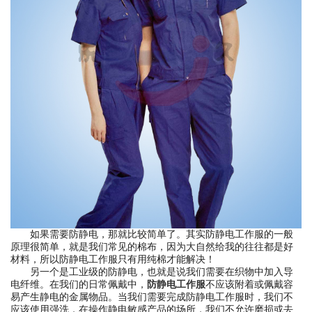
如果需要防静电，那就比较简单了。其实防静电工作服的一般
原理很简单，就是我们常见的棉布，因为大自然给我的往往都是好
材料，所以防静电工作服只有用纯棉才能解决！
另一个是工业级的防静电，也就是说我们需要在织物中加入导
电纤维。在我们的日常佩戴中，
防静电工作服
不应该附着或佩戴容
易产生静电的金属物品。当我们需要完成防静电工作服时，我们不
应该使用强洗，在操作静电敏感产品的场所，我们不允许磨损或去