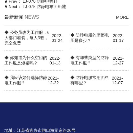
∧
Prev：
LJ-070 防静电棉鞋
∨
Next：
LJ-075 防静电布面船鞋
最新新闻
NEWS
MORE
◆ 公务员改为工作服，6
◆ 防静电服的摩擦电
2022-
2022-
大部门着装，每人3套，
01-24
压是多少？
01-17
完全免费
◆ 你知道为什么空姐的
◆ 有哪些类型的防静
2022-
2021-
工作服是短裙吗？
01-13
电工作服？
12-27
◆ 我应该如何选择防静
◆ 防静电服常用面料
2021-
2021-
电工作服？
12-22
有哪些？
12-07
地址：江苏省宜兴市闸口海棠东路26号